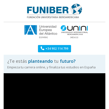
Skip
to
content
Licenciaturas Funiber
FUNIBER: licenciaturas
+34 902 114 799
¿Te estás
planteando
tu
futuro?
Empieza tu carrera online, y finaliza tus estudios en España