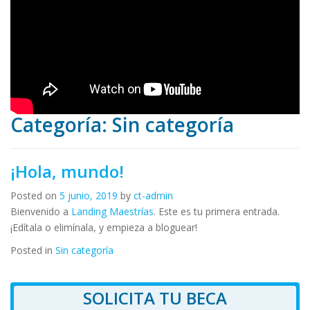
Categoría:
Sin categoría
¡Hola, mundo!
Posted on
5 junio, 2019
by
ct-admin
Bienvenido a
Landing Maestrías
. Este es tu primera entrada.
¡Edítala o elimínala, y empieza a bloguear!
Posted in
Sin categoría
SOLICITA TU BECA