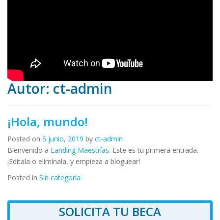
Autor:
ct-admin
¡Hola, mundo!
Posted on
5 junio, 2019
by
ct-admin
Bienvenido a
Landing Maestrías
. Este es tu primera entrada.
¡Edítala o elimínala, y empieza a bloguear!
Posted in
Sin categoría
SOLICITA TU BECA