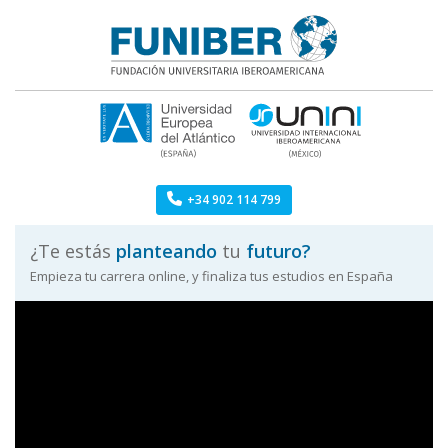
Skip
to
content
Licenciaturas Funiber
FUNIBER: licenciaturas
+34 902 114 799
¿Te estás
planteando
tu
futuro?
Empieza tu carrera online, y finaliza tus estudios en España